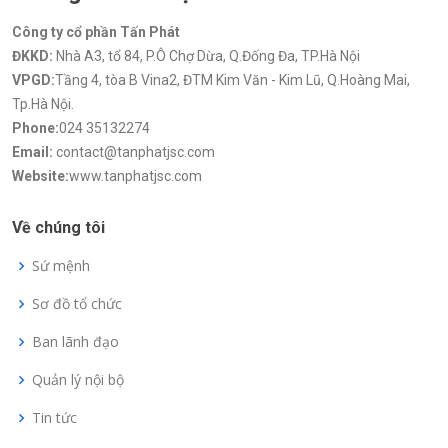
Công ty cổ phần Tấn Phát
ĐKKD:
Nhà A3, tổ 84, P.Ô Chợ Dừa, Q.Đống Đa, TP.Hà Nội
VPGD:
Tầng 4, tòa B Vina2, ĐTM Kim Văn - Kim Lũ, Q.Hoàng Mai,
Tp.Hà Nội.
Phone:
024 35132274
Email:
contact@tanphatjsc.com
Website:
www.tanphatjsc.com
Về chúng tôi
Sứ mệnh
Sơ đồ tổ chức
Ban lãnh đạo
Quản lý nội bộ
Tin tức